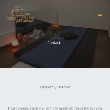
Ir
al
contenido
Contacto
Etiqueta y Normas
1. La comunicación y el comportamiento respetuosos son